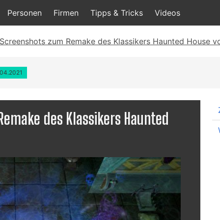
Personen
Firmen
Tipps & Tricks
Videos
 Screenshots zum Remake des Klassikers Haunted House v
.04.2021
 Remake des Klassikers Haunted