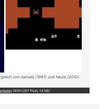
leich von damals (1981) und heute (2010).
erladen
(800x297 Pixel, 14 kB).