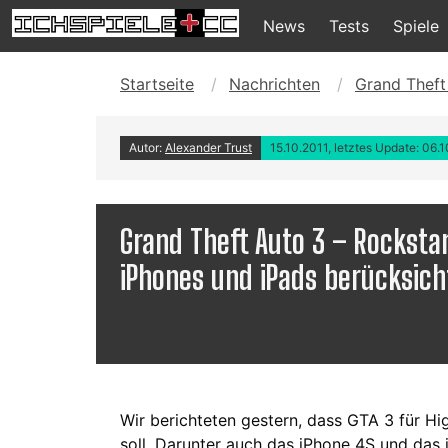
News
Tests
Spiele
Startseite
Nachrichten
Grand Theft
Autor:
Alexander Trust
15.10.2011, letztes Update: 06.
Grand Theft Auto 3 – Rockst
iPhones und iPads berücksich
Wir berichteten gestern, dass GTA 3 für H
soll. Darunter auch das iPhone 4S und das 