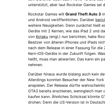
unterstützt, aber laut Rockstar Games sei d
Rockstar Games will
Grand Theft Auto 3
in
und Android veröffentlichen. Darüber
beric
weitere Neuigkeiten. Denn zunächst hieß es
Geräte mit 2 Kernen, wie das iPad 2 und da
von
Kotaku
(engl.) nun berichten, habe Roc
Besitzer von älteren iPhones und iPads nic
nach dem Release in einer Fassung für die 2
Kern-iOS-Geräte in der Zukunft folgen. Was 
heißt, muss man abwarten. Das kann ein p
nehmen.
Darüber hinaus wurde bislang auch kein def
Allerdings konnten Besucher der New York 
anspielen. Der Release dürfte wahrscheinli
GTA3 bereits erschienen, wenngleich man 
kaufen kann. Ähnliches Schicksal könnte G
drohen. Denn die US-Version ist in Deutsch