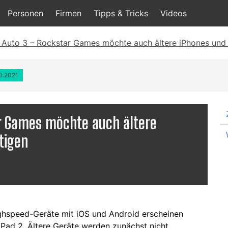
Personen
Firmen
Tipps & Tricks
Videos
 Auto 3 – Rockstar Games möchte auch ältere iPhones und 
10.2021
ar Games möchte auch ältere
tigen
ighspeed-Geräte mit iOS und Android erscheinen
iPad 2. Ältere Geräte werden zunächst nicht