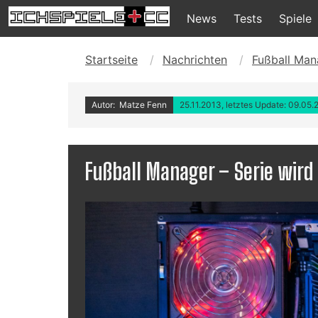
News
Tests
Spiele
Startseite
Nachrichten
Fußball Man
Autor: Matze Fenn
25.11.2013, letztes Update: 09.05
Fußball Manager – Serie wird