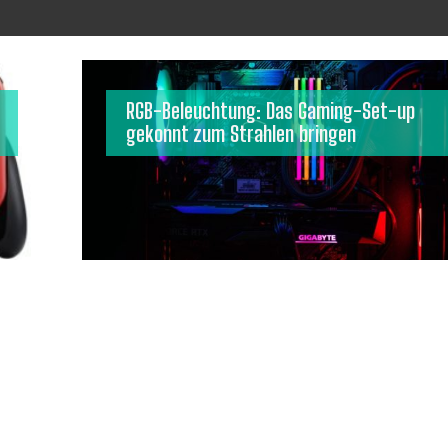
RGB-Beleuchtung: Das Gaming-Set-up
gekonnt zum Strahlen bringen