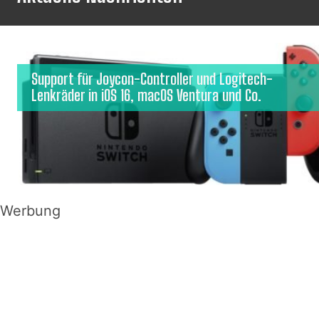
Support für Joycon-Controller und Logitech-
Lenkräder in iOS 16, macOS Ventura und Co.
Werbung