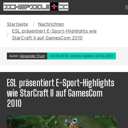
Startseite
Nachrichten
ESL präsentiert E-Sport-Highlights wie
StarCraft II auf GamesCom 2010
Autor:
Alexander Trust
04.08.2010, letztes Update: 27.03.2021
ESL präsentiert E-Sport-Highlights
wie StarCraft II auf GamesCom
2010