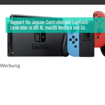
Support für Joycon-Controller und Logitech-
Lenkräder in iOS 16, macOS Ventura und Co.
Werbung