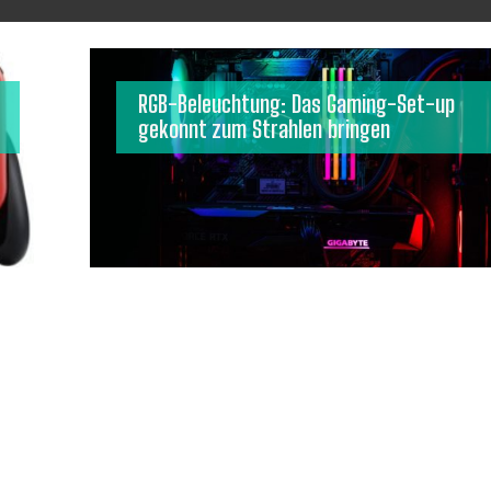
RGB-Beleuchtung: Das Gaming-Set-up
gekonnt zum Strahlen bringen