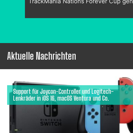
TrackMania Nations Forever Cup geht
Aktuelle Nachrichten
Support für Joycon-Controller und Logitech-
Lenkräder in iOS 16, macOS Ventura und Co.