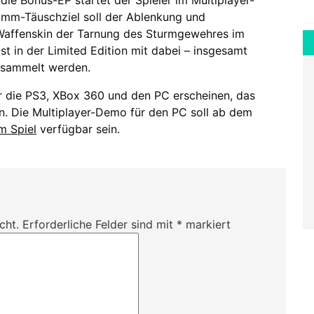
die Bonus-EP startet der Spieler im Multiplayer-
m-Täuschziel soll der Ablenkung und
Waffenskin der Tarnung des Sturmgewehres im
t in der Limited Edition mit dabei – insgesamt
esammelt werden.
r die PS3, XBox 360 und den PC erscheinen, das
len. Die Multiplayer-Demo für den PC soll ab dem
m Spiel
verfügbar sein.
cht.
Erforderliche Felder sind mit
*
markiert