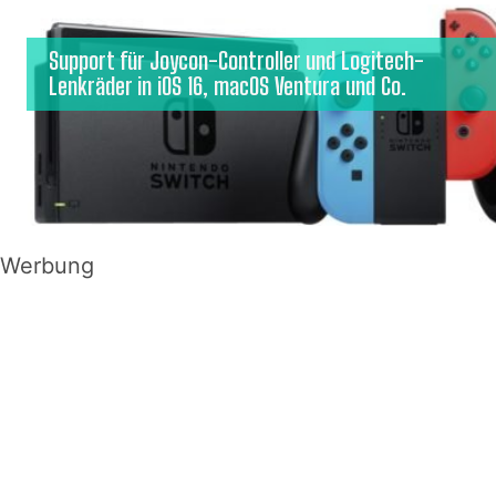
Support für Joycon-Controller und Logitech-
Lenkräder in iOS 16, macOS Ventura und Co.
Werbung