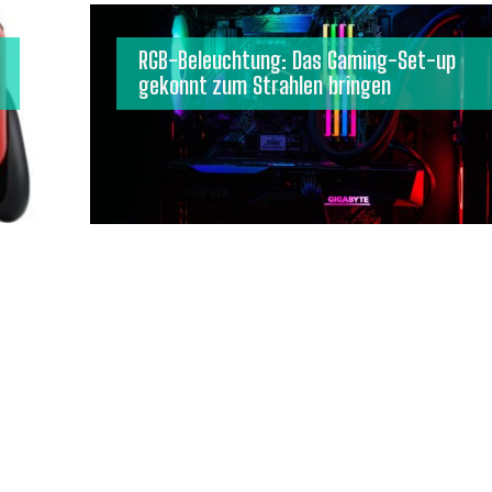
RGB-Beleuchtung: Das Gaming-Set-up
gekonnt zum Strahlen bringen