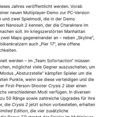
ieses Jahres veröffentlicht werden. Vorab
 einer neuen Multiplayer-Demo zur PC-Version
en und zwei Spielmodi, die in der Demo
 den Nanosuit 2 kennen, der die Charaktere im
achen soll. Im kriegszerstörten Manhattan
f zwei Maps gegeneinander an – neben „Skyline“,
lkenkratzern auch „Pier 17“, eine offene
hkeiten.
ielt werden – im „Team Sofortaction“ müssen
hen, möglichst viele Gegner auszuschalten, um
 Modus „Absturzstelle“ kämpfen Spieler um die
lten Punkte, wenn sie diese verteidigen und die
der First-Person-Shooter
Crysis 2
über einen
chs verschiedenen Modi verfügen. In diversen
zu 50 Ränge sowie zahlreiche Upgrades für ihre
r, die
Crysis 2
jetzt schon vorbestellen, erhalten
Limited Edition
, die vier zusätzliche