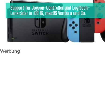
Support für Joycon-Controller und Logitech-
Lenkräder in iOS 16, macOS Ventura und Co.
Werbung