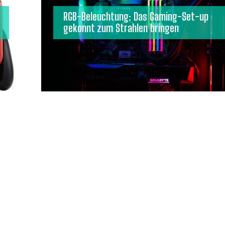
RGB-Beleuchtung: Das Gaming-Set-up
gekonnt zum Strahlen bringen