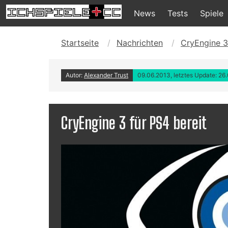
News
Tests
Spiele
Startseite
Nachrichten
CryEngine 3
Autor:
Alexander Trust
09.06.2013, letztes Update: 26
CryEngine 3 für PS4 bereit