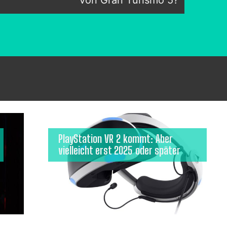
von Gran Turismo 5?
PlayStation VR 2 kommt: Aber
vielleicht erst 2025 oder später