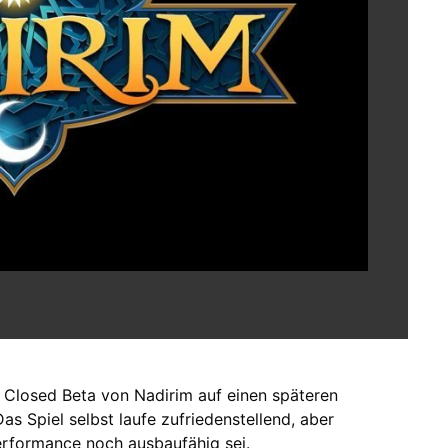
ie Closed Beta von Nadirim auf einen späteren
as Spiel selbst laufe zufriedenstellend, aber
Performance noch ausbaufähig sei.