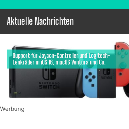
Aktuelle Nachrichten
Support für Joycon-Controller und Logitech-
Lenkräder in iOS 16, macOS Ventura und Co.
Werbung