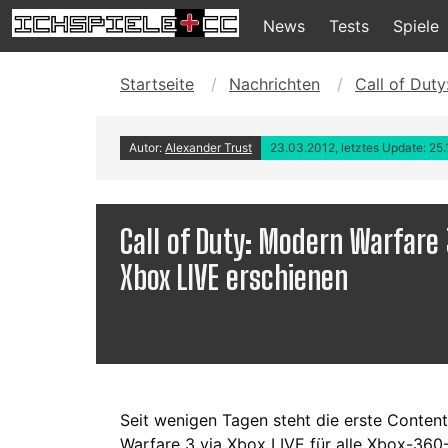
News
Tests
Spiele
Startseite
Nachrichten
Call of Dut
Autor:
Alexander Trust
23.03.2012, letztes Update: 25.
Call of Duty: Modern Warfare 
Xbox LIVE erschienen
Seit wenigen Tagen steht die erste Conten
Warfare 3 via Xbox LIVE für alle Xbox-360-