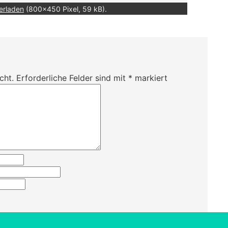
erladen
(800x450 Pixel, 59 kB).
cht.
Erforderliche Felder sind mit
*
markiert