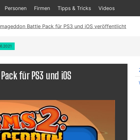
Personen
Firmen
Tipps & Tricks
Videos
mageddon Battle Pack für PS3 und iOS veröffentlicht
06.2021
Pack für PS3 und iOS