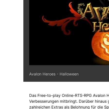
Avalon Heroes - Halloween
Das Free-to-play Online-RTS-RPG Avalon He
Verbesserungen mitbringt. Darüber hinaus g
zahlreichen Extras als Belohnung für die Spi