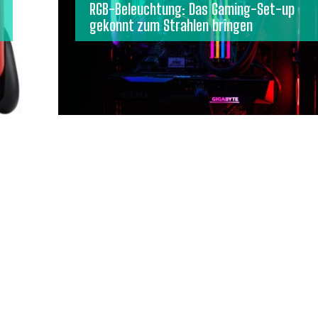
RGB-Beleuchtung: Das Gaming-Set-up
gekonnt zum Strahlen bringen