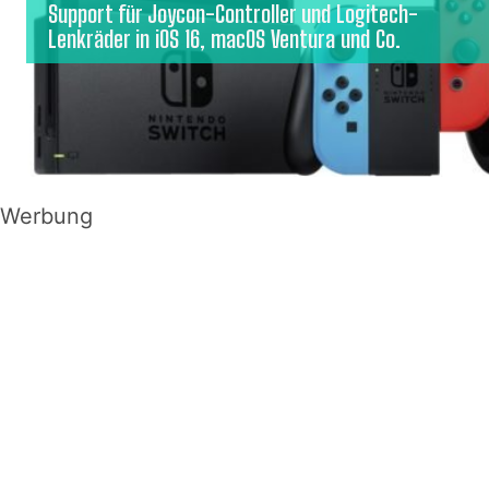
Support für Joycon-Controller und Logitech-
Lenkräder in iOS 16, macOS Ventura und Co.
Werbung