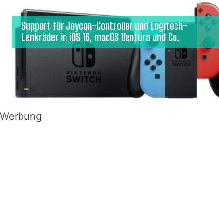
Support für Joycon-Controller und Logitech-
Lenkräder in iOS 16, macOS Ventura und Co.
Werbung