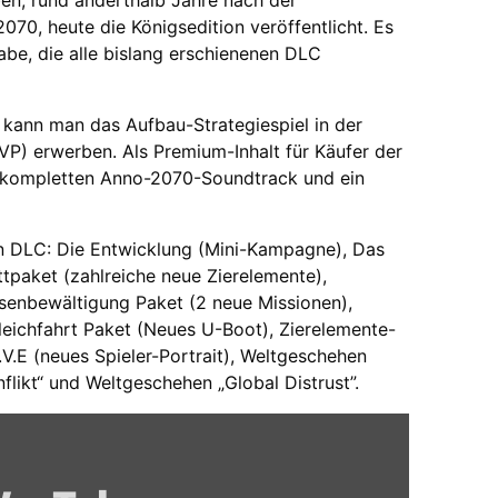
ben, rund anderthalb Jahre nach der
070, heute die Königsedition veröffentlicht. Es
be, die alle bislang erschienenen DLC
kann man das Aufbau-Strategiespiel in der
VP) erwerben. Als Premium-Inhalt für Käufer der
n kompletten Anno-2070-Soundtrack und ein
en DLC: Die Entwicklung (Mini-Kampagne), Das
paket (zahlreiche neue Zierelemente),
isenbewältigung Paket (2 neue Missionen),
leichfahrt Paket (Neues U-Boot), Zierelemente-
.E (neues Spieler-Portrait), Weltgeschehen
likt“ und Weltgeschehen „Global Distrust”.