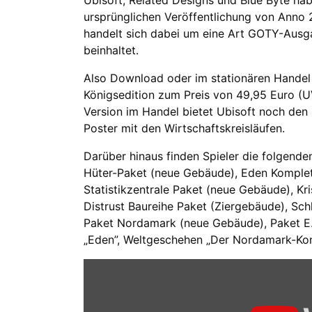
Ubisoft, Related Designs und Blue Byte ha
ursprünglichen Veröffentlichung von Anno 2
handelt sich dabei um eine Art GOTY-Ausga
beinhaltet.
Also Download oder im stationären Handel 
Königsedition zum Preis von 49,95 Euro (U
Version im Handel bietet Ubisoft noch de
Poster mit den Wirtschaftskreisläufen.
Darüber hinaus finden Spieler die folgend
Hüter-Paket (neue Gebäude), Eden Komplett
Statistikzentrale Paket (neue Gebäude), Kr
Distrust Baureihe Paket (Ziergebäude), Sch
Paket Nordamark (neue Gebäude), Paket E.V
„Eden”, Weltgeschehen „Der Nordamark-Konf
Inhalt
von
YouTube
anzeigen