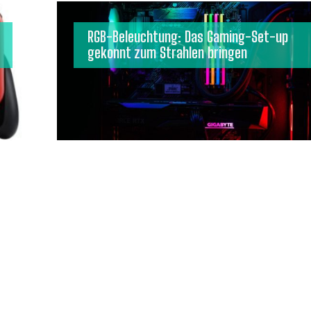
RGB-Beleuchtung: Das Gaming-Set-up
gekonnt zum Strahlen bringen