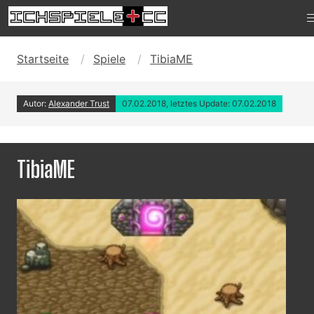
Startseite
Spiele
TibiaME
Autor:
Alexander Trust
07.02.2018, letztes Update: 07.02.2018
TibiaME