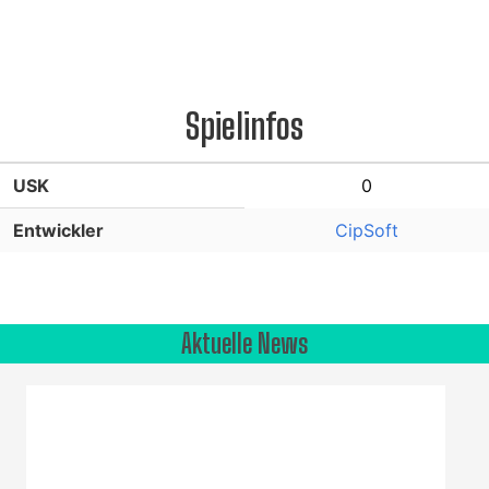
Spielinfos
USK
0
Entwickler
CipSoft
Aktuelle News