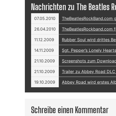
Nachrichten zu The Beatles 
07.05.2010
TheBeatlesRockBand.com 
26.04.2010
TheBeatlesRockband.com f
11.12.2009
Rubber Soul wird drittes B
14.11.2009
Sgt. Pepper’s Lonely Heart
21.10.2009
Screenshots zum Download
21.10.2009
Trailer zu Abbey Road DLC 
19.10.2009
Abbey Road wird erstes Al
Schreibe einen Kommentar