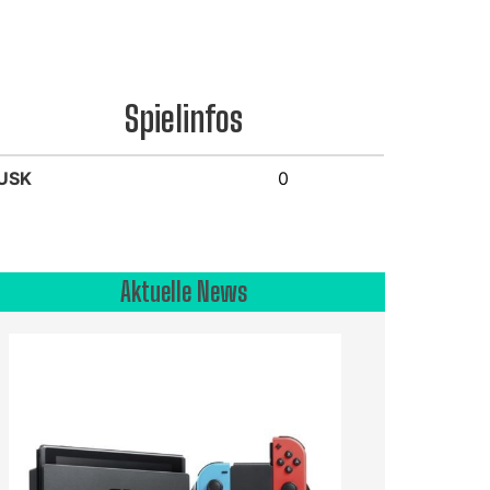
Spielinfos
USK
0
Aktuelle News