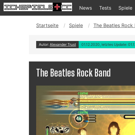
News
Tests
Spiele
Startseite
Spiele
The Beatles Rock
Autor:
Alexander Trust
01.12.2020, letztes Update: 01.
The Beatles Rock Band