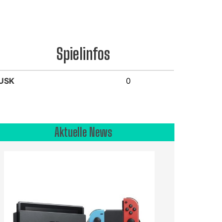
Spielinfos
USK
0
Aktuelle News