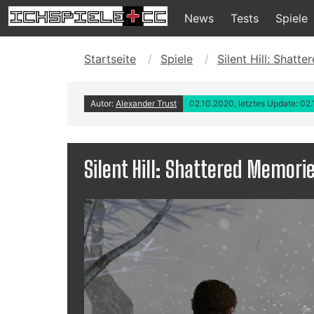
News
Tests
Spiele
Startseite
Spiele
Silent Hill: Shatt
Autor:
Alexander Trust
02.10.2020, letztes Update: 02
Silent Hill: Shattered Memori