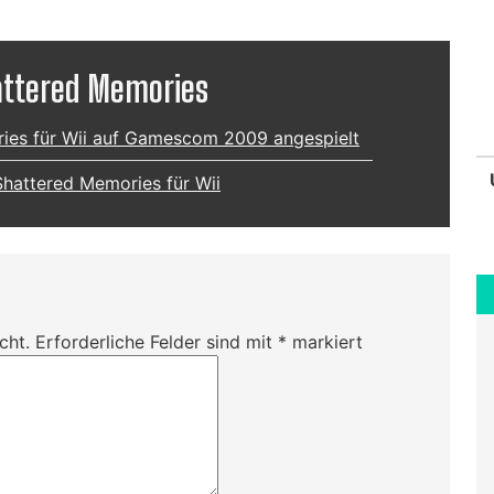
hattered Memories
ories für Wii auf Gamescom 2009 angespielt
 Shattered Memories für Wii
cht.
Erforderliche Felder sind mit
*
markiert