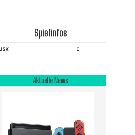
Spielinfos
USK
0
Aktuelle News