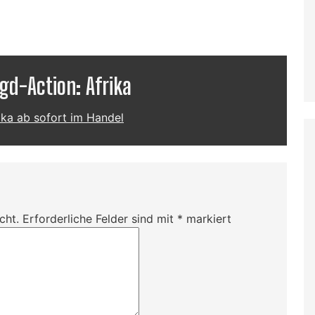
d-Action: Afrika
ka ab sofort im Handel
cht.
Erforderliche Felder sind mit
*
markiert