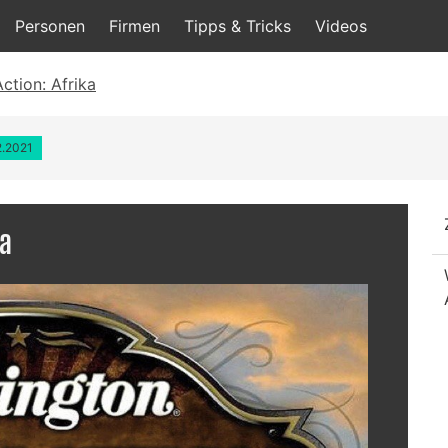
Personen
Firmen
Tipps & Tricks
Videos
tion: Afrika
2.2021
ka