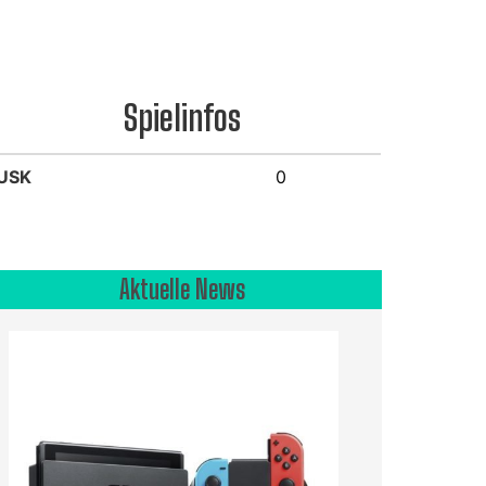
Spielinfos
USK
0
Aktuelle News