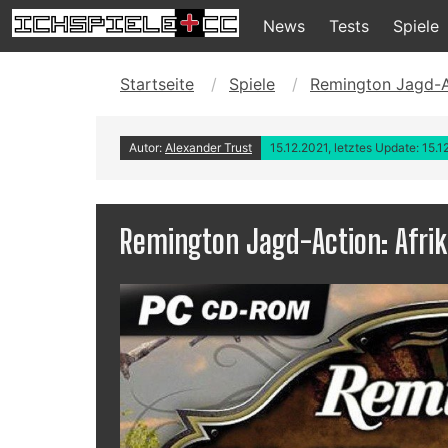
News
Tests
Spiele
Startseite
Spiele
Remington Jagd-Ac
Autor:
Alexander Trust
15.12.2021, letztes Update: 15.1
Remington Jagd-Action: Afri