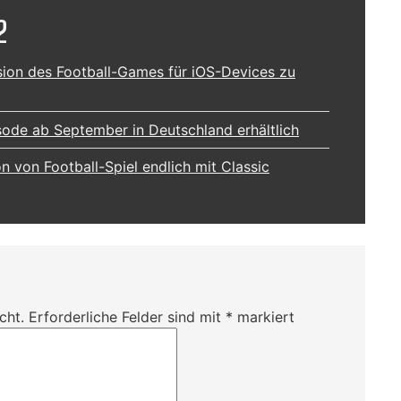
2
ion des Football-Games für iOS-Devices zu
ode ab September in Deutschland erhältlich
 von Football-Spiel endlich mit Classic
cht.
Erforderliche Felder sind mit
*
markiert