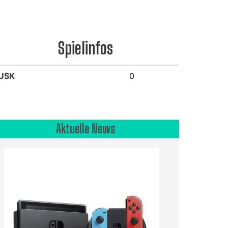
Spielinfos
USK
0
Aktuelle News