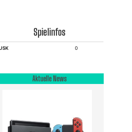
Spielinfos
USK
0
Aktuelle News