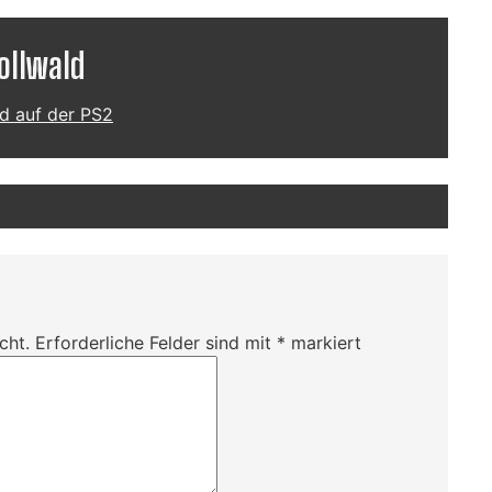
ollwald
ld auf der PS2
cht.
Erforderliche Felder sind mit
*
markiert