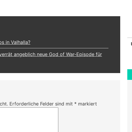
s in Valhalla?
verrät angeblich neue God of War-Episode für
cht.
Erforderliche Felder sind mit
*
markiert