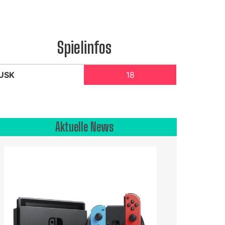
Spielinfos
USK
18
Aktuelle News