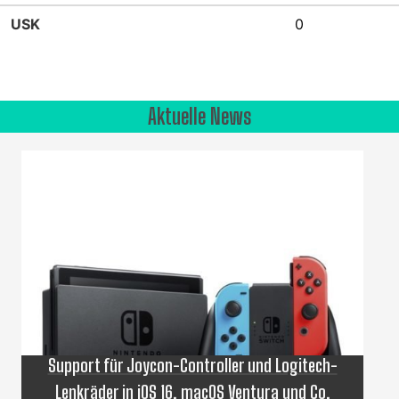
USK
0
Aktuelle News
Support für Joycon-Controller und Logitech-
Lenkräder in iOS 16, macOS Ventura und Co.