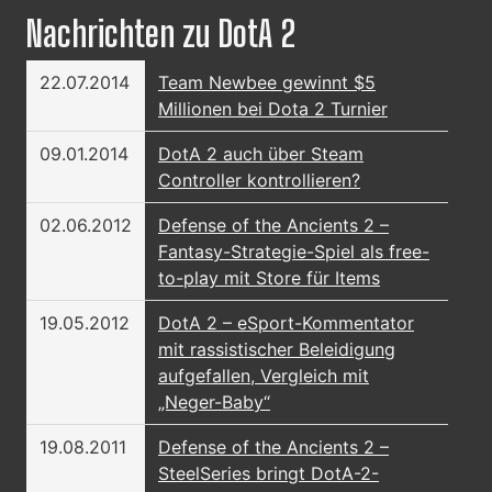
Nachrichten zu DotA 2
22.07.2014
Team Newbee gewinnt $5
Millionen bei Dota 2 Turnier
09.01.2014
DotA 2 auch über Steam
Controller kontrollieren?
02.06.2012
Defense of the Ancients 2 –
Fantasy-Strategie-Spiel als free-
to-play mit Store für Items
19.05.2012
DotA 2 – eSport-Kommentator
mit rassistischer Beleidigung
aufgefallen, Vergleich mit
„Neger-Baby“
19.08.2011
Defense of the Ancients 2 –
SteelSeries bringt DotA-2-