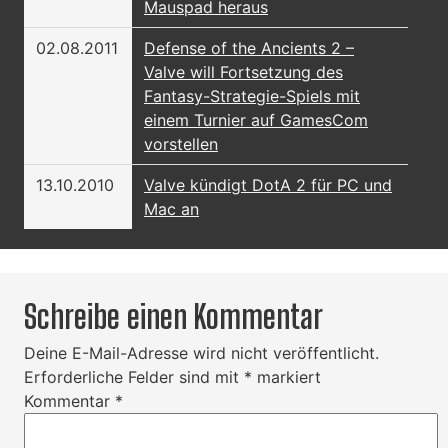
Mauspad heraus
02.08.2011
Defense of the Ancients 2 –
Valve will Fortsetzung des
Fantasy-Strategie-Spiels mit
einem Turnier auf GamesCom
vorstellen
13.10.2010
Valve kündigt DotA 2 für PC und
Mac an
Schreibe einen Kommentar
Deine E-Mail-Adresse wird nicht veröffentlicht.
Erforderliche Felder sind mit
*
markiert
Kommentar
*