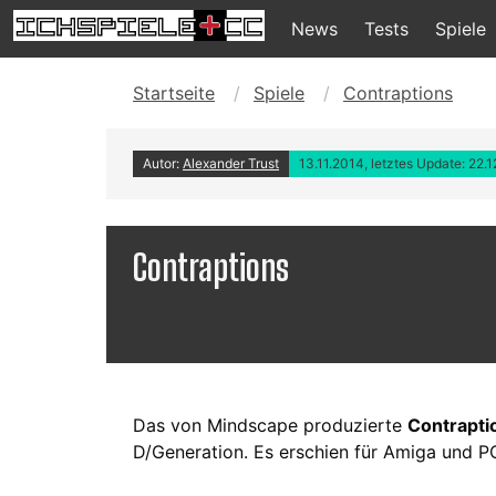
News
Tests
Spiele
Startseite
Spiele
Contraptions
Autor:
Alexander Trust
13.11.2014, letztes Update: 22.
Contraptions
Das von Mindscape produzierte
Contrapti
D/Generation. Es erschien für Amiga und P