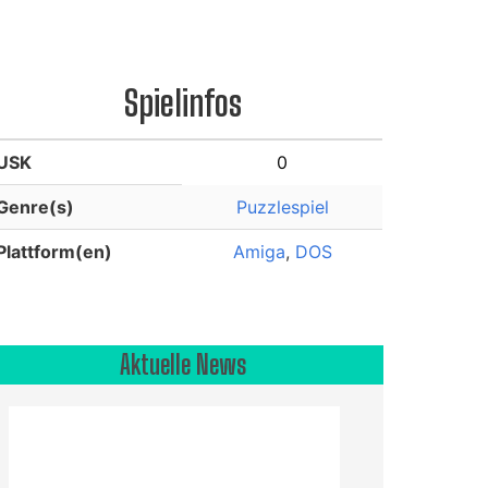
Spielinfos
USK
0
Genre(s)
Puzzlespiel
Plattform(en)
Amiga
,
DOS
Aktuelle News