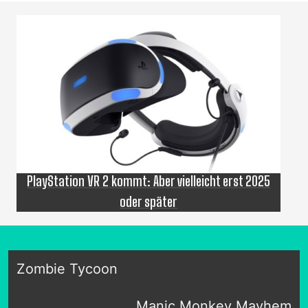
PlayStation VR 2 kommt: Aber vielleicht erst 2025
oder später
Zombie Tycoon
Manic Monkey Mayhem