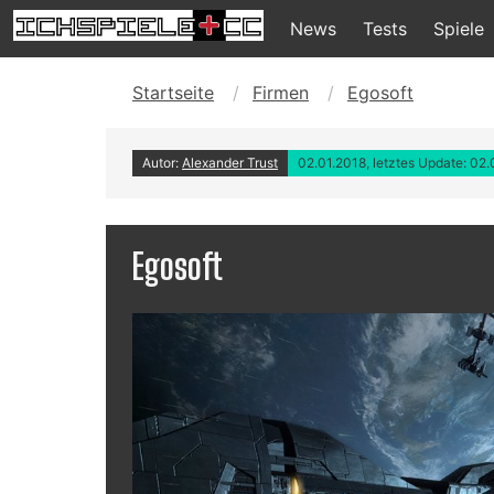
News
Tests
Spiele
Startseite
Firmen
Egosoft
Autor:
Alexander Trust
02.01.2018, letztes Update: 02.
Egosoft