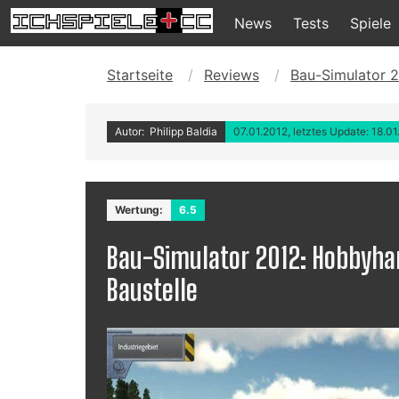
News
Tests
Spiele
Startseite
Reviews
Bau-Simulator 
Autor: Philipp Baldia
07.01.2012, letztes Update: 18.0
Wertung:
6.5
Bau-Simulator 2012: Hobbyha
Baustelle