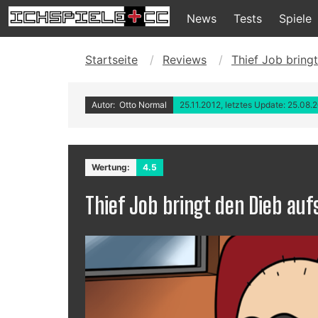
News
Tests
Spiele
Startseite
Reviews
Thief Job bring
Autor: Otto Normal
25.11.2012, letztes Update: 25.08.
Wertung:
4.5
Thief Job bringt den Dieb auf