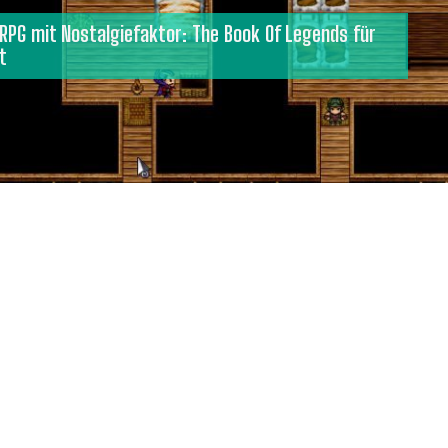
RPG mit Nostalgiefaktor: The Book Of Legends für
t