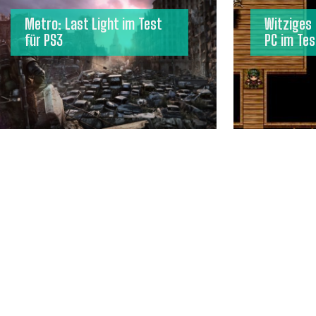
Metro: Last Light im Test
Witziges 
für PS3
PC im Tes