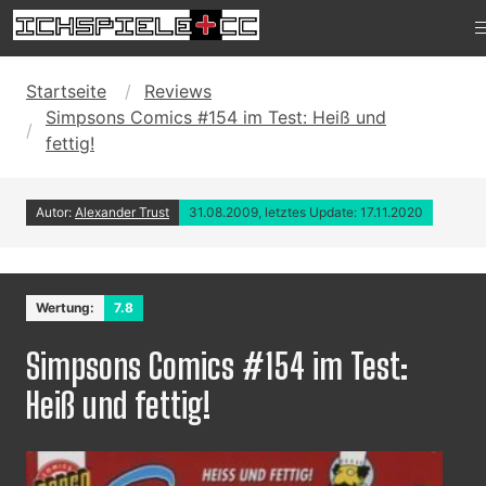
Startseite
Reviews
Simpsons Comics #154 im Test: Heiß und
fettig!
Autor:
Alexander Trust
31.08.2009, letztes Update: 17.11.2020
Wertung:
7.8
Simpsons Comics #154 im Test:
Heiß und fettig!