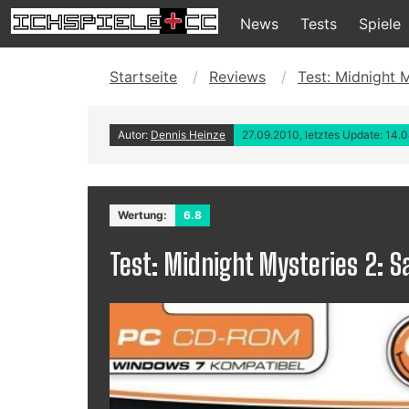
News
Tests
Spiele
Startseite
Reviews
Test: Midnight M
Autor:
Dennis Heinze
27.09.2010, letztes Update: 14.
Wertung:
6.8
Test: Midnight Mysteries 2: S