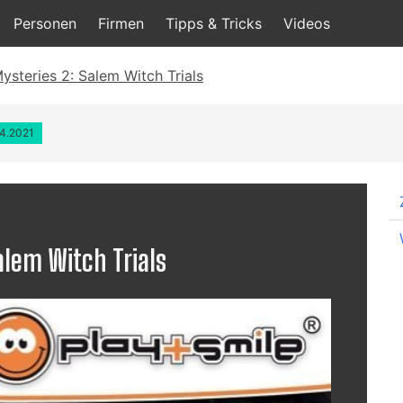
Personen
Firmen
Tipps & Tricks
Videos
ysteries 2: Salem Witch Trials
04.2021
alem Witch Trials