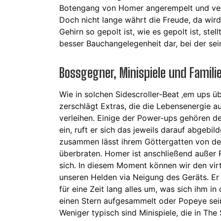
Botengang von Homer angerempelt und ver
Doch nicht lange währt die Freude, da wir
Gehirn so gepolt ist, wie es gepolt ist, st
besser Bauchangelegenheit dar, bei der sein
Bossgegner, Minispiele und Famil
Wie in solchen Sidescroller-Beat ‚em ups übl
zerschlägt Extras, die die Lebensenergie a
verleihen. Einige der Power-ups gehören d
ein, ruft er sich das jeweils darauf abgebi
zusammen lässt ihrem Göttergatten von d
überbraten. Homer ist anschließend außer 
sich. In diesem Moment können wir den virt
unseren Helden via Neigung des Geräts. E
für eine Zeit lang alles um, was sich ihm in
einen Stern aufgesammelt oder Popeye sein
Weniger typisch sind Minispiele, die in Th