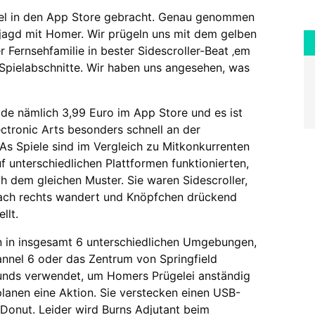
piel in den App Store gebracht. Genau genommen
jagd mit Homer. Wir prügeln uns mit dem gelben
 Fernsehfamilie in bester Sidescroller-Beat ‚em
 Spielabschnitte. Wir haben uns angesehen, was
de nämlich 3,99 Euro im App Store und es ist
ctronic Arts besonders schnell an der
EAs Spiele sind im Vergleich zu Mitkonkurrenten
uf unterschiedlichen Plattformen funktionierten,
h dem gleichen Muster. Sie waren Sidescroller,
 nach rechts wandert und Knöpfchen drückend
llt.
en in insgesamt 6 unterschiedlichen Umgebungen,
nnel 6 oder das Zentrum von Springfield
unds verwendet, um Homers Prügelei anständig
planen eine Aktion. Sie verstecken einen USB-
 Donut. Leider wird Burns Adjutant beim