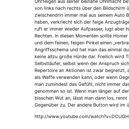
Ohrfeigen aus seiner beinahe Ohnmacht bef
von links nach rechts über den Bildschirm 
zwischendrin immer mal aus seinem Auto B
haben, verkriecht sich der feige Anzugträg
ruft er immer wieder Aufpasser, lugt aber
Rechten. In diesen Momenten sollte Homer 
und dem feinen, feigen Pinkel einen „verbr
Angriffsschema und hat man das einmal dur
keine allzu große Hürde dar. Freilich wir
Selbstläufer, selbst wenn der Anspruch sic
Repertoire an Aktionen ist zwar begrenzt,
als Waffe verwenden kann, oder wenn Gegne
man zumindest das Gefühl, nicht immer das
genommen so ist. Wenn man länger auf den
bisschen Wut an, lässt man dann los, rennt 
Gegenüber zu. Der andere Button wird im ü
http://www.youtube.com/watch?v=DCUGH