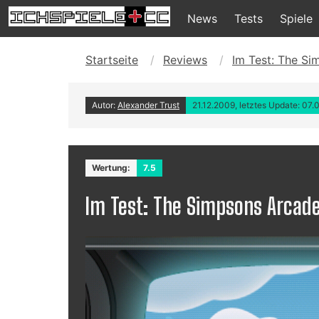
News
Tests
Spiele
Startseite
Reviews
Im Test: The Si
Autor:
Alexander Trust
21.12.2009, letztes Update: 07.
Wertung:
7.5
Im Test: The Simpsons Arcade