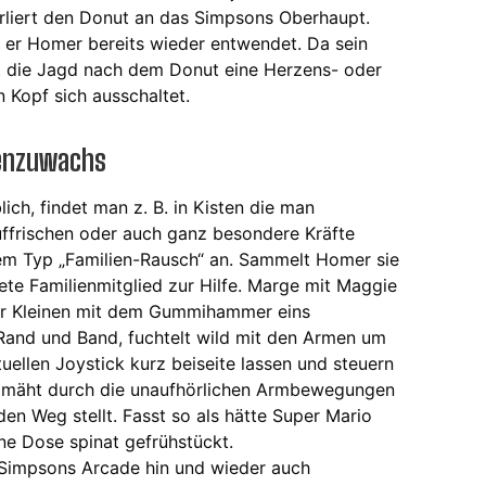
liert den Donut an das Simpsons Oberhaupt.
d er Homer bereits wieder entwendet. Da sein
ellt die Jagd nach dem Donut eine Herzens- oder
 Kopf sich ausschaltet.
ienzuwachs
ich, findet man z. B. in Kisten die man
uffrischen oder auch ganz besondere Kräfte
em Typ „Familien-Rausch“ an. Sammelt Homer sie
ldete Familienmitglied zur Hilfe. Marge mit Maggie
er Kleinen mit dem Gummihammer eins
Rand und Band, fuchtelt wild mit den Armen um
uellen Joystick kurz beiseite lassen und steuern
r mäht durch die unaufhörlichen Armbewegungen
 den Weg stellt. Fasst so als hätte Super Mario
e Dose spinat gefrühstückt.
e Simpsons Arcade hin und wieder auch