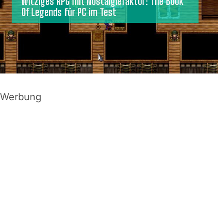
Witziges RPG mit Nostalgiefaktor: The Book
Of Legends für PC im Test
Werbung