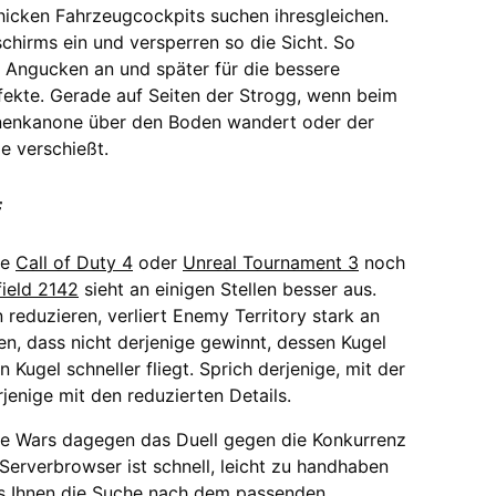
schicken Fahrzeugcockpits suchen ihresgleichen.
chirms ein und versperren so die Sicht. So
 Angucken an und später für die bessere
fekte. Gerade auf Seiten der Strogg, wenn beim
Ionenkanone über den Boden wandert oder der
e verschießt.
f
ie
Call of Duty 4
oder
Unreal Tournament 3
noch
field 2142
sieht an einigen Stellen besser aus.
reduzieren, verliert Enemy Territory stark an
n, dass nicht derjenige gewinnt, dessen Kugel
 Kugel schneller fliegt. Sprich derjenige, mit der
jenige mit den reduzierten Details.
e Wars dagegen das Duell gegen die Konkurrenz
r Serverbrowser ist schnell, leicht zu handhaben
as Ihnen die Suche nach dem passenden