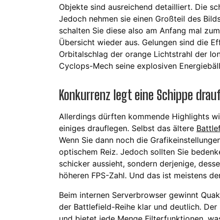
Objekte sind ausreichend detailliert. Die 
Jedoch nehmen sie einen Großteil des Bilds
schalten Sie diese also am Anfang mal zum
Übersicht wieder aus. Gelungen sind die Ef
Orbitalschlag der orange Lichtstrahl der 
Cyclops-Mech seine explosiven Energiebäll
Konkurrenz legt eine Schippe drau
Allerdings dürften kommende Highlights w
einiges drauflegen. Selbst das ältere
Battle
Wenn Sie dann noch die Grafikeinstellungen 
optischem Reiz. Jedoch sollten Sie bedenke
schicker aussieht, sondern derjenige, dessen
höheren FPS-Zahl. Und das ist meistens der
Beim internen Serverbrowser gewinnt Quak
der Battlefield-Reihe klar und deutlich. De
und bietet jede Menge Filterfunktionen, w