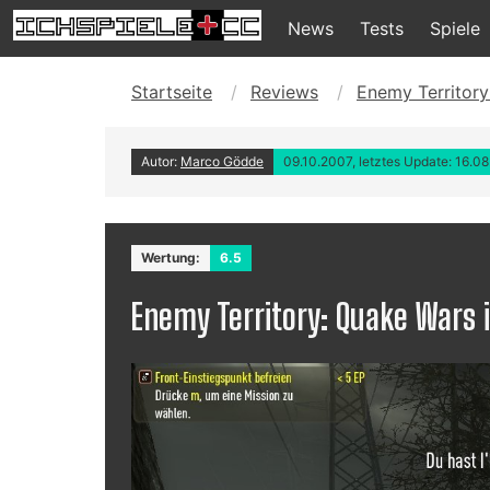
News
Tests
Spiele
Startseite
Reviews
Enemy Territory:
Autor:
Marco Gödde
09.10.2007, letztes Update: 16.0
Wertung:
6.5
Enemy Territory: Quake Wars is