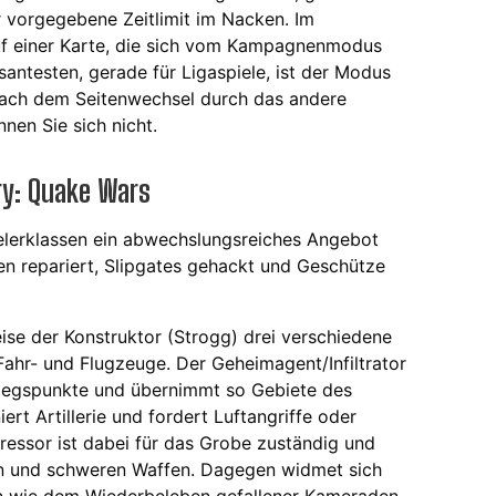
 vorgegebene Zeitlimit im Nacken. Im
auf einer Karte, die sich vom Kampagnenmodus
santesten, gerade für Ligaspiele, ist der Modus
e nach dem Seitenwechsel durch das andere
en Sie sich nicht.
ory: Quake Wars
pielerklassen ein abwechslungsreiches Angebot
n repariert, Slipgates gehackt und Geschütze
se der Konstruktor (Strogg) drei verschiedene
ahr- und Flugzeuge. Der Geheimagent/Infiltrator
stiegspunkte und übernimmt so Gebiete des
rt Artillerie und fordert Luftangriffe oder
ressor ist dabei für das Grobe zuständig und
zen und schweren Waffen. Dagegen widmet sich
en wie dem Wiederbeleben gefallener Kameraden