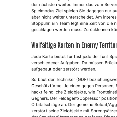
der nächsten weiter. Immer das vom Server
Spielmodus Ziel spielen Sie dagegen nur 
aber nicht weiter unterscheidet. Am interes
Stoppuhr. Ein Team legt eine Zeit vor, di
geschlagen werden muss. Zurücklehnen könn
Vielfältige Karten in Enemy Territ
Jede Karte bietet für fast jede der fünf S
verschiedener Aufgaben. Da müssen Brücke
aufgebaut oder zerstört werden.
So baut der Techniker (GDF) beziehungswei
Geschütztürme. Je einen gegen Personen, F
hackt feindliche Zielobjekte, wie Frontein
Gegners. Der Feldagent/Oppressor positionie
Orbitalschläge an. Der gemeine Soldat/Agg
zerstört seine Zielobjekte mit Sprengsät
der Sanitäter/Versorger so profanen Ding