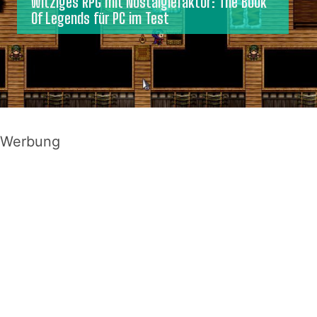
Witziges RPG mit Nostalgiefaktor: The Book
Of Legends für PC im Test
Werbung